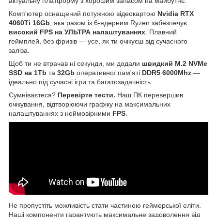
актуальну платформу з хорошим запасом на майбутнє.
Комп'ютер оснащений потужною відеокартою
Nvidia RTX
4060Ti 16Gb
, яка разом із 6-ядерним Ryzen забезпечує
високий FPS
на
УЛЬТРА налаштуваннях
. Плавний
геймплей, без фризів — усе, як ти очікуєш від сучасного
заліза.
Щоб ти не втрачав ні секунди, ми додали
швидкий M.2 NVMe
SSD на 1Tb
та
32Gb
оперативної пам'яті
DDR5 6000Mhz
—
ідеально під сучасні ігри та багатозадачність.
Сумніваєтеся?
Перевірте тести.
Наш ПК перевершив
очікування, відтворюючи графіку на максимальних
налаштуваннях з неймовірними
FPS
.
Не пропустіть можливість стати частиною геймерської еліти.
Наші компоненти гарантують максимальне задоволення від