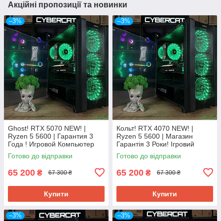
Акційні пропозиції та новинки
–3%
–3%
Ghost! RTX 5070 NEW! |
Кольт! RTX 4070 NEW! |
Ryzen 5 5600 | Гарантия 3
Ryzen 5 5600 | Магазин
Года ! Игровой Компьютер
Гарантія 3 Роки! Ігровий
ПК от CyberCat
Компютер ПК від CyberCat
Готово до відправки
Готово до відправки
65 200
65 200
₴
₴
67 300 ₴
67 300 ₴
Купити
Купити
–3%
–3%