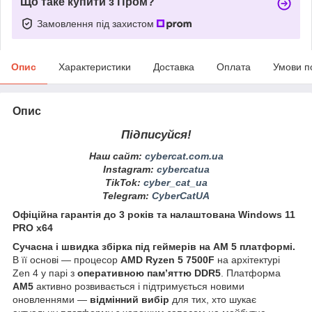
Що таке купити з Пром?
Замовлення під захистом
Опис
Характеристики
Доставка
Оплата
Умови п
Опис
Підписуйся!
Наш сайт:
cybercat.com.ua
Instagram
:
cybercatua
TikTok
:
cyber_cat_ua
Telegram
:
CyberCatUA
Офіційна гарантія до 3 років та налаштована Windows 11
PRO x64
Сучасна і швидка збірка під геймерів на АМ 5 платформі.
В її основі — процесор
AMD Ryzen 5 7500F
на архітектурі
Zen 4 у парі з
оперативною пам’яттю DDR5
. Платформа
AM5
активно розвивається і підтримується новими
оновленнями —
відмінний вибір
для тих, хто шукає