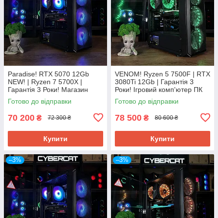
Paradise! RTX 5070 12Gb
VENOM! Ryzen 5 7500F | RTX
NEW! | Ryzen 7 5700Х |
3080Ti 12Gb | Гарантія 3
Гарантія 3 Роки! Магазин
Роки! Ігровий комп'ютер ПК
Ігровий Компютер ПК від
від CyberCat
Готово до відправки
Готово до відправки
CyberCat
70 200
78 500
₴
₴
72 300 ₴
80 600 ₴
Купити
Купити
–3%
–3%