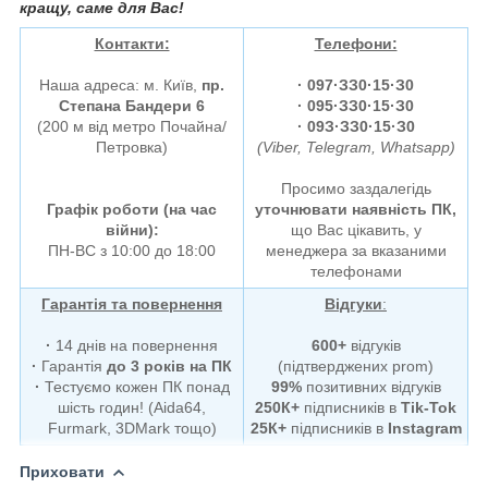
кращу, саме для Вас!
Контакти:
Телефони:
Наша адреса: м. Київ,
пр.
·
097·ЗЗ0·15·З0
Степана Бандери 6
· 095·ЗЗ0·15·З0
(200 м від метро Почайна/
· 09З·ЗЗ0·15·З0
Петровка)
(Viber, Telegram, Whatsapp)
Просимо заздалегідь
Графік роботи (на час
уточнювати наявність ПК,
війни):
що Вас цікавить, у
ПН-ВС з 10:00 до 18:00
менеджера за вказаними
телефонами
Гарантія та повернення
Відгуки
:
·
14 днів на повернення
600+
відгуків
·
Гарантія
до 3 років на ПК
(підтверджених prom)
·
Тестуємо кожен ПК понад
99%
позитивних відгуків
шість годин! (Aida64,
250К+
підписників в
Tik-Tok
Furmark, 3DMark тощо)
25К+
підписників в
Instagram
Приховати