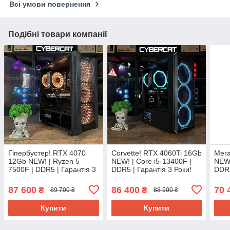
Всі умови повернення
Подібні товари компанії
Гіпербустер! RTX 4070
Corvette! RTX 4060Ti 16Gb
Мега
12Gb NEW! | Ryzen 5
NEW! | Core i5-13400F |
NEW!
7500F | DDR5 | Гарантія 3
DDR5 | Гарантія 3 Роки!
DDR5
Роки! Ігровий комп'ютер
Ігровий Компютер ПК від
Ігро
ПК від CyberCat
Магазин CyberCat
Cybe
87 600
86 400
70 
₴
₴
89 700 ₴
88 500 ₴
Купити
Купити