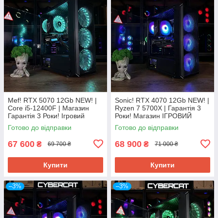
Mef! RTX 5070 12Gb NEW! |
Sonic! RTX 4070 12Gb NEW! |
Core i5-12400F | Магазин
Ryzen 7 5700Х | Гарантія 3
Гарантія 3 Роки! Ігровий
Роки! Магазин ІГРОВИЙ
Компютер ПК від CyberCat
Компютер ПК від CyberCat
Готово до відправки
Готово до відправки
67 600
68 900
₴
₴
69 700 ₴
71 000 ₴
Купити
Купити
–3%
–3%