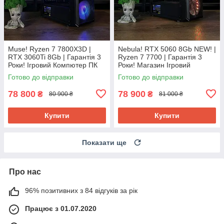
Muse! Ryzen 7 7800Х3D |
Nebula! RTX 5060 8Gb NEW! |
RTX 3060Ti 8Gb | Гарантія 3
Ryzen 7 7700 | Гарантія 3
Роки! Ігровий Компютер ПК
Роки! Магазин Ігровий
від Магазин CyberCat
Компютер ПК від CyberCat
Готово до відправки
Готово до відправки
78 800
78 900
₴
₴
80 900 ₴
81 000 ₴
Купити
Купити
Показати ще
Про нас
96% позитивних з 84 відгуків за рік
Працює з 01.07.2020