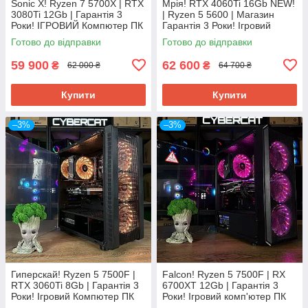
Sonic X! Ryzen 7 5700Х | RTX
Мрія! RTX 4060Ti 16Gb NEW!
3080Ti 12Gb | Гарантія 3
| Ryzen 5 5600 | Магазин
Роки! ІГРОВИЙ Компютер ПК
Гарантія 3 Роки! Ігровий
від Магазин CyberCat
Компютер ПК від CyberCat
Готово до відправки
Готово до відправки
59 900
62 600
₴
₴
62 000 ₴
64 700 ₴
Купити
Купити
–3%
–3%
Гиперскай! Ryzen 5 7500F |
Falcon! Ryzen 5 7500F | RX
RTX 3060Ti 8Gb | Гарантія 3
6700XT 12Gb | Гарантія 3
Роки! Ігровий Компютер ПК
Роки! Ігровий комп'ютер ПК
від Магазин CyberCat
від CyberCat