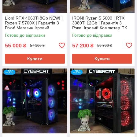
Lion! RTX 4060Ti 8Gb NEW! |
IRON! Ryzen 5 5600 | RTX
Ryzen 7 5700Х | Гарантія 3
3080Ti 12Gb | Гарантія 3
Роки! Магазин Ігровий
Роки! Ігровий Компютер ПК
Компютер ПК від CyberCat
від Магазин CyberCat
Готово до відправки
Готово до відправки
55 000
57 200
₴
₴
57 100 ₴
59 300 ₴
Купити
Купити
–3%
–3%