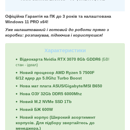
Офіційна Гарантія на ПК до 3 років та налаштована
Windows 11 PRO x64!
Уже налаштований і готовий до роботи прямо з
коробки: розпакував, підкючив і користуєшся!
Характеристики
Відеокарта Nvidia RTX 3070 8Gb GDDR6
(БВ!
стан - ідеал)
Новий процесор AMD Ryzen 5 7500F
6/12 ядер до 5.0Ghz Turbo Boost
Нова мат плата ASUS/Gigabyte/MSI B650
Нова ОЗУ 32Gb DDR5 6000Mhz
Новий M.2 NVMe SSD 1Tb
Новий БЖ 600W
Новий корпус (
Широкий асортимент
корпусів. Для підбору звертайтесь до
менеджера.)