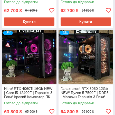
Готово до відправки
Готово до відправки
62 700
62 700
₴
₴
64 800 ₴
64 800 ₴
Купити
Купити
–3%
–3%
Nitro! RTX 4060Ti 16Gb NEW!
Галактикон​​​​​​​! RTX 3060 12Gb
| Core i5-12400F | Гарантія 3
NEW! Ryzen 5 7500F | DDR5 |
Роки! Ігровий Компютер ПК
| Магазин Гарантія 3 Роки!
від CyberCat Магазин
Ігровий Компютер ПК
Готово до відправки
Готово до відправки
63 800
64 800
₴
₴
65 900 ₴
66 900 ₴