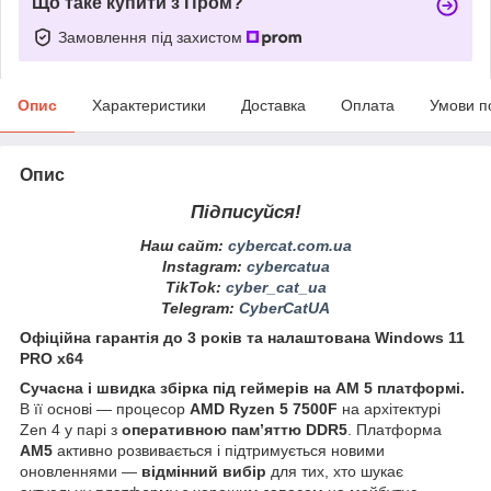
Що таке купити з Пром?
Замовлення під захистом
Опис
Характеристики
Доставка
Оплата
Умови п
Опис
Підписуйся!
Наш сайт:
cybercat.com.ua
Instagram
:
cybercatua
TikTok
:
cyber_cat_ua
Telegram
:
CyberCatUA
Офіційна гарантія до 3 років та налаштована Windows 11
PRO x64
Сучасна і швидка збірка під геймерів на АМ 5 платформі.
В її основі — процесор
AMD Ryzen 5 7500F
на архітектурі
Zen 4 у парі з
оперативною пам’яттю DDR5
. Платформа
AM5
активно розвивається і підтримується новими
оновленнями —
відмінний вибір
для тих, хто шукає