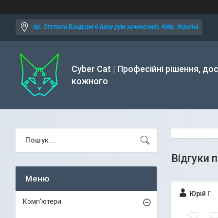
пр. Степана Бандери 6 (шоу рум зачинений), Київ, Україна
Cyber Cat | Професійні рішення, до
кожного
Відгуки 
Юрій Г.
Комп'ютери