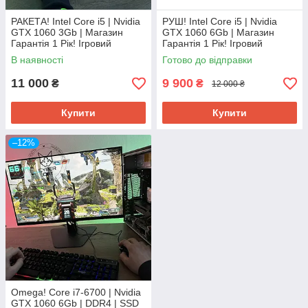
РАКЕТА! Intel Core i5 | Nvidia
РУШ! Intel Core i5 | Nvidia
GTX 1060 3Gb | Магазин
GTX 1060 6Gb | Магазин
Гарантія 1 Рік! Ігровий
Гарантія 1 Рік! Ігровий
Компютер ПК від CyberCat
Компютер ПК від CyberCat
В наявності
Готово до відправки
11 000
9 900
₴
₴
12 000 ₴
Купити
Купити
–12%
Omega! Core i7-6700 | Nvidia
GTX 1060 6Gb | DDR4 | SSD