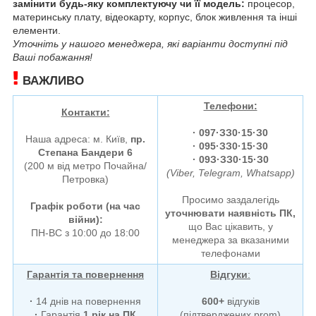
замінити будь-яку комплектуючу чи її модель:
процесор,
материнську плату, відеокарту, корпус, блок живлення та інші
елементи.
Уточніть у нашого менеджера, які варіанти доступні під
Ваші побажання!
ВАЖЛИВО
Телефони:
Контакти:
·
097·ЗЗ0·15·З0
Наша адреса: м. Київ,
пр.
· 095·ЗЗ0·15·З0
Степана Бандери 6
· 09З·ЗЗ0·15·З0
(200 м від метро Почайна/
(Viber, Telegram, Whatsapp)
Петровка)
Просимо заздалегідь
Графік роботи (на час
уточнювати наявність ПК,
війни):
що Вас цікавить, у
ПН-ВС з 10:00 до 18:00
менеджера за вказаними
телефонами
Гарантія та повернення
Відгуки
:
·
14 днів на повернення
600+
відгуків
·
Гарантія
1 рік на ПК
(підтверджених prom)