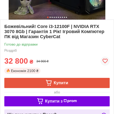
Божевільний! Core i3-12100F | NVIDIA RTX
3070 8Gb | Гарантія 1 Рік! Ігровий Компютер
ПК від Магазин CyberCat
Готово до відправки
Роздріб
32 800
₴
34 900 ₴
Економія
2100 ₴
Купити
або
Купити з