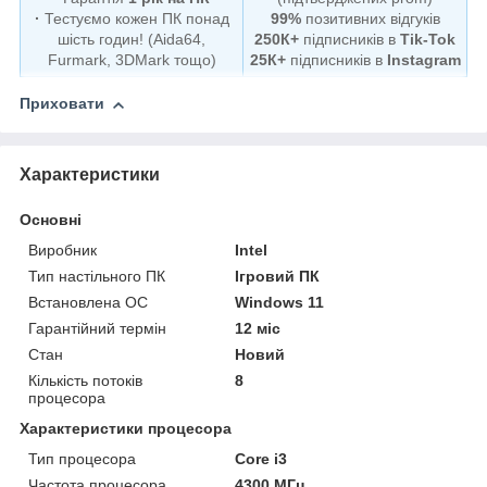
·
Тестуємо кожен ПК понад
99%
позитивних відгуків
шість годин! (Aida64,
250К+
підписників в
Tik-Tok
Furmark, 3DMark тощо)
25К+
підписників в
Instagram
Приховати
Характеристики
Основні
Виробник
Intel
Тип настільного ПК
Ігровий ПК
Встановлена ОС
Windows 11
Гарантійний термін
12 міс
Стан
Новий
Кількість потоків
8
процесора
Характеристики процесора
Тип процесора
Core i3
Частота процесора
4300 МГц