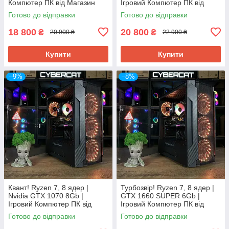
Компютер ПК від Магазин
Ігровий Компютер ПК від
CyberCat
Магазин CyberCat
Готово до відправки
Готово до відправки
18 800
20 800
₴
₴
20 900 ₴
22 900 ₴
Купити
Купити
–9%
–8%
Квант! Ryzen 7, 8 ядер |
Турбозвір! Ryzen 7, 8 ядер |
Nvidia GTX 1070 8Gb |
GTX 1660 SUPER 6Gb |
Ігровий Компютер ПК від
Ігровий Компютер ПК від
Магазин CyberCat
Магазин CyberCat
Готово до відправки
Готово до відправки