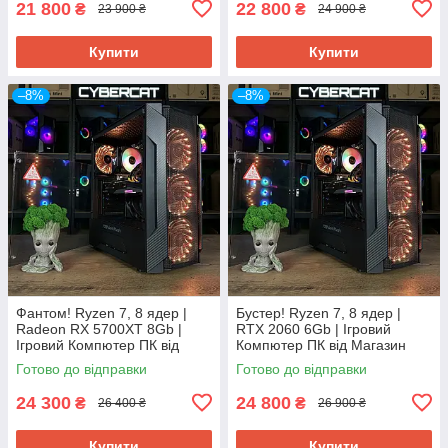
21 800
22 800
₴
₴
23 900 ₴
24 900 ₴
Купити
Купити
–8%
–8%
Фантом! Ryzen 7, 8 ядер |
Бустер! Ryzen 7, 8 ядер |
Radeon RX 5700XT 8Gb |
RTX 2060 6Gb | Ігровий
Ігровий Компютер ПК від
Компютер ПК від Магазин
Магазин CyberCat
CyberCat
Готово до відправки
Готово до відправки
24 300
24 800
₴
₴
26 400 ₴
26 900 ₴
Купити
Купити