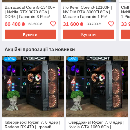
Barracuda! Core i5-13400F
Лю Кенг! Core i3-12100F |
Chill
| Nvidia RTX 3070 8Gb |
NVIDIA RTX 3060Ti 8Gb |
Nvid
DDR5 | Гарантія 3 Роки!
Магазин Гарантія 1 Рік!
1 Рі
Ігровий Компютер ПК від
Ігровий Компютер ПК від
ПК в
66 400
31 600
33 
₴
₴
68 500 ₴
33 700 ₴
Магазин CyberCat
CyberCat
Купити
Купити
Акційні пропозиції та новинки
–10%
–9%
Кіберривок! Ryzen 7, 8 ядер |
Овердрайв! Ryzen 7, 8 ядер |
Radeon RX 470 | Ігровий
Nvidia GTX 1060 6Gb |