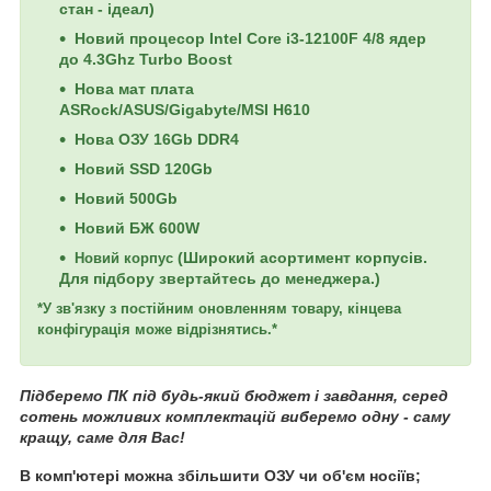
стан - ідеал)
Новий процесор
Intel Core i3-12100F 4/8 ядер
до 4.3Ghz Turbo Boost
Нова мат плата
ASRock/ASUS/Gigabyte/MSI
H610
Нова ОЗУ 16Gb DDR4
Новий SSD 120Gb
Новий 500G
b
Новий БЖ 600W
(
Широкий асортимент корпусів.
Новий корпус
Для підбору звертайтесь до менеджера.
)
*У зв'язку з постійним оновленням товару, кінцева
конфігурація може відрізнятись.*
Підберемо ПК під будь-який бюджет і завдання, серед
сотень можливих комплектацій виберемо одну - саму
кращу, саме для Вас!
В комп'ютері можна збільшити ОЗУ чи об'єм носіїв;