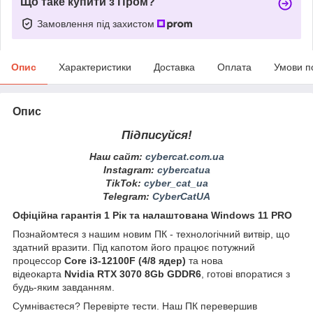
Що таке купити з Пром?
Замовлення під захистом
Опис
Характеристики
Доставка
Оплата
Умови п
Опис
Підписуйся!
Наш сайт:
cybercat.com.ua
Instagram
:
cybercatua
TikTok
:
cyber_cat_ua
Telegram
:
CyberCatUA
Офіційна гарантія 1 Рік та налаштована Windows 11 PRO
Познайомтеся з нашим новим ПК - технологічний витвір, що
здатний вразити. Під капотом його працює потужний
процессор
Core
i3-12100F (4/8 ядер)
та нова
відеокарта
Nvidia RTX 3070 8Gb GDDR6
, готові впоратися з
будь-яким завданням.
Сумніваєтеся? Перевірте тести. Наш ПК перевершив