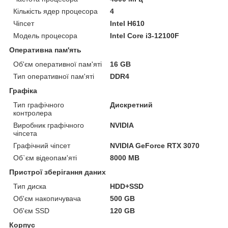
Кількість ядер процесора
4
Чіпсет
Intel H610
Модель процесора
Intel Core i3-12100F
Оперативна пам'ять
Об'єм оперативної пам'яті
16 GB
Тип оперативної пам'яті
DDR4
Графіка
Тип графічного
Дискретний
контролера
Виробник графічного
NVIDIA
чіпсета
Графічний чіпсет
NVIDIA GeForce RTX 3070
Об`єм відеопам'яті
8000 MB
Пристрої зберігання даних
Тип диска
HDD+SSD
Об'єм накопичувача
500 GB
Об'єм SSD
120 GB
Корпус