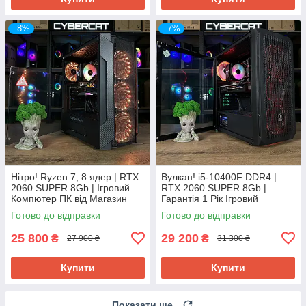
–8%
–7%
Нітро! Ryzen 7, 8 ядер | RTX
Вулкан! i5-10400F DDR4 |
2060 SUPER 8Gb | Ігровий
RTX 2060 SUPER 8Gb |
Компютер ПК від Магазин
Гарантія 1 Рік Ігровий
CyberCat
комп'ютер ПК від магазин
Готово до відправки
Готово до відправки
CyberCat
25 800
29 200
₴
₴
27 900 ₴
31 300 ₴
Купити
Купити
Показати ще