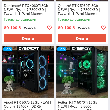
Dominator! RTX 4060Ti 8Gb
Quezze! RTX 5060Ti 8Gb
NEW! | Ryzen 7 7800Х3D |
NEW! | Ryzen 7 7800Х3D |
Гарантія 3 Роки! Магазин
Гарантія 3 Роки! Магазин
Ігровий Компютер ПК від
Ігровий Компютер ПК від
Готово до відправки
Готово до відправки
CyberCat
CyberCat
89 100
89 100
₴
₴
91 200 ₴
91 200 ₴
Купити
Купити
–2%
–2%
Viper! RTX 5070 12Gb NEW! |
Fetter! RTX 5070Ti 16Gb
Core i5-13400F | DDR5 |
NEW! | Ryzen 5 5600 |