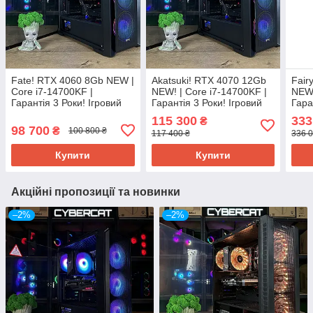
Fate! RTX 4060 8Gb NEW |
Akatsuki! RTX 4070 12Gb
Fair
Core i7-14700KF |
NEW! | Core i7-14700KF |
NEW!
Гарантія 3 Роки! Ігровий
Гарантія 3 Роки! Ігровий
Гара
комп'ютер ПК від CyberCat
комп'ютер ПК від CyberCat
комп
115 300
333
₴
98 700
₴
100 800 ₴
117 400 ₴
336 0
Купити
Купити
Акційні пропозиції та новинки
–2%
–2%