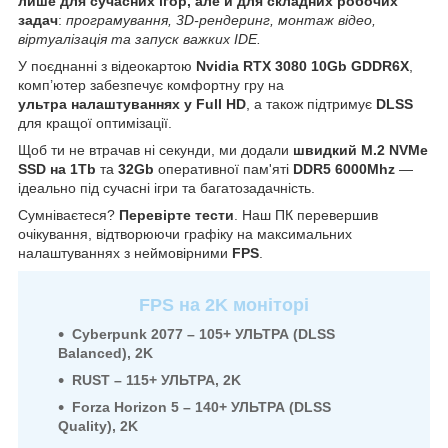
лише для сучасних ігор, але й для складних робочих
задач
:
програмування, 3D-рендеринг, монтаж відео,
віртуалізація та запуск важких IDE.
У поєднанні з відеокартою
Nvidia RTX 3080 10Gb GDDR6X
,
комп’ютер забезпечує комфортну гру на
ультра
налаштуваннях у Full HD
, а також підтримує
DLSS
для кращої оптимізації.
Щоб ти не втрачав ні секунди, ми додали
швидкий M.2 NVMe
SSD на 1Tb
та
32Gb
оперативної пам'яті
DDR5 6000Mhz
—
ідеально під сучасні ігри та багатозадачність.
Сумніваєтеся?
Перевірте тести
. Наш ПК перевершив
очікування, відтворюючи графіку на максимальних
налаштуваннях з неймовірними
FPS
.
FPS на 2K моніторі
Cyberpunk 2077 – 105+ УЛЬТРА (DLSS
Balanced), 2K
RUST – 115+ УЛЬТРА, 2K
Forza Horizon 5 – 140+ УЛЬТРА (DLSS
Quality), 2K