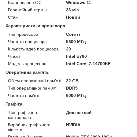
Встановлена ОС
Windows 11
Гарантійний термін
36 міс
Стан
Новий
Характеристики процесора
Тип процесора
Core i7
Частота процесора
5600 МГц
Кількість ядер процесора
20
Чіпсет
Intel B760
Модель процесора
Intel Core i7-14700KF
Оперативна пам'ять
Об'єм оперативної пам'яті
32 GB
Тип оперативної пам'яті
DDR5
Частота пам'яті
6000 МГц
Графіка
Тип графічного
Дискретний
контролера
Виробник графічного
NVIDIA
чіпсета
Графічний чіпсет
Nvidia RTX 3080 10Gb