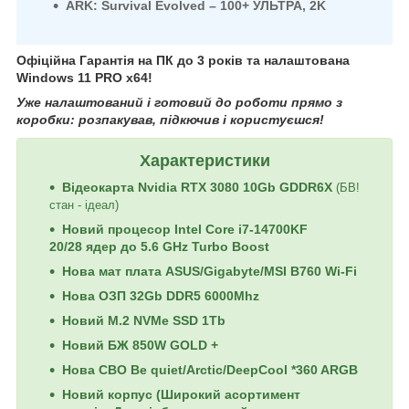
ARK: Survival Evolved – 100+ УЛЬТРА, 2K
Офіційна Гарантія на ПК до 3 років та налаштована
Windows 11 PRO x64!
Уже налаштований і готовий до роботи прямо з
коробки: розпакував, підкючив і користуєшся!
Характеристики
Відеокарта Nvidia RTX 3080 10Gb GDDR6X
(БВ!
стан - ідеал)
Новий процесор Intel Core i7-14700KF
20/28 ядер до 5.6 GHz Turbo Boost
Нова мат плата ASUS/Gigabyte/MSI B760
Wi-Fi
Нова ОЗП 32Gb DDR5 6000Mhz
Новий M.2 NVMe SSD 1Tb
Новий БЖ
850W GOLD +
Нова СВО Be quiet/Arctic/DeepCool *360 ARGB
Новий корпус (Широкий асортимент