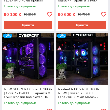
Гарантія 3 Роки! Ігровий
Магазин Гарантія 3 Роки!
Компютер ПК від Магазин
Ігровий Компютер ПК від
Готово до відправки
Готово до відправки
CyberCat
CyberCat
90 100
90 600
₴
₴
92 200 ₴
92 700 ₴
Купити
Купити
–2%
–2%
NEW SPEC! RTX 5070Ti 16Gb
Raiden! RTX 5070Ti 16Gb
| Core i5-12400F | Гарантія 3
NEW! | Ryzen 7 5700Х |
Роки! Ігровий Компютер ПК
Гарантія 3 Роки! Магазин
від CyberCat Магазин
Ігровий Компютер ПК від
Готово до відправки
Готово до відправки
CyberCat