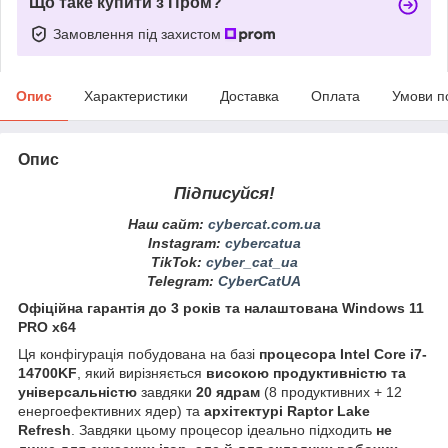
Що таке купити з Пром?
Замовлення під захистом
Опис
Характеристики
Доставка
Оплата
Умови п
Опис
Підписуйся!
Наш сайт:
cybercat.com.ua
Instagram
:
cybercatua
TikTok
:
cyber_cat_ua
Telegram
:
CyberCatUA
Офіційна гарантія до 3 років та налаштована Windows 11
PRO x64
Ця конфігурація побудована на базі
процесора Intel Core i7-
14700KF
, який вирізняється
високою продуктивністю та
універсальністю
завдяки
20 ядрам
(8 продуктивних + 12
енергоефективних ядер) та
архітектурі Raptor Lake
Refresh
. Завдяки цьому процесор ідеально підходить
не