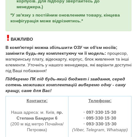
корпусів. Для підбору звертайтесь до
менеджера.)
*У зв'язку з постійним оновленням товару, кінцева
конфігурація може відрізнятись.*
ВАЖЛИВО
В комп'ютері можна збільшити ОЗУ чи об'єм носіїв;
замінити будь-яку комплектуючу чи її модель:
процесор,
материнську плату, відеокарту, корпус, блок живлення та інші
елементи. Уточніть у нашого менеджера, які варіанти доступні
під Ваші побажання!
Підберемо ПК під будь-який бюджет і завдання, серед
сотень можливих комплектацій виберемо одну - саму
кращу, саме для Вас!
Контакти:
Телефони:
Наша адреса: м. Київ,
пр.
·
097·ЗЗ0·15·З0
Степана Бандери 6
· 095·ЗЗ0·15·З0
(200 м від метро Почайна/
· 09З·ЗЗ0·15·З0
Петровка)
(Viber, Telegram, Whatsapp)