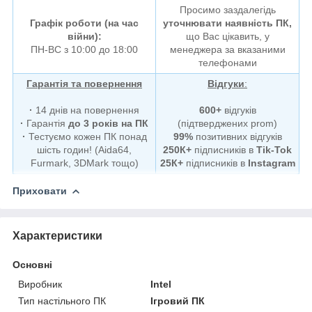
Просимо заздалегідь
Графік роботи (на час
уточнювати наявність ПК,
війни):
що Вас цікавить, у
ПН-ВС з 10:00 до 18:00
менеджера за вказаними
телефонами
Гарантія та повернення
Відгуки
:
·
14 днів на повернення
600+
відгуків
·
Гарантія
до 3 років на ПК
(підтверджених prom)
·
Тестуємо кожен ПК понад
99%
позитивних відгуків
шість годин! (Aida64,
250К+
підписників в
Tik-Tok
Furmark, 3DMark тощо)
25К+
підписників в
Instagram
Приховати
Характеристики
Основні
Виробник
Intel
Тип настільного ПК
Ігровий ПК