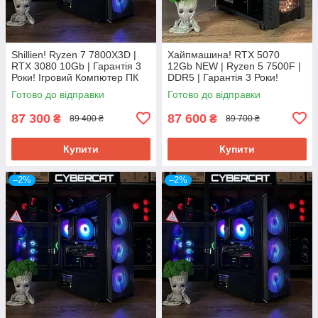
Shillien! Ryzen 7 7800Х3D |
Хайпмашина! RTX 5070
RTX 3080 10Gb | Гарантія 3
12Gb NEW | Ryzen 5 7500F |
Роки! Ігровий Компютер ПК
DDR5 | Гарантія 3 Роки!
від Магазин CyberCat
Ігровий комп'ютер ПК від
Готово до відправки
Готово до відправки
CyberCat
87 300
87 600
₴
₴
89 400 ₴
89 700 ₴
Купити
Купити
–2%
–2%