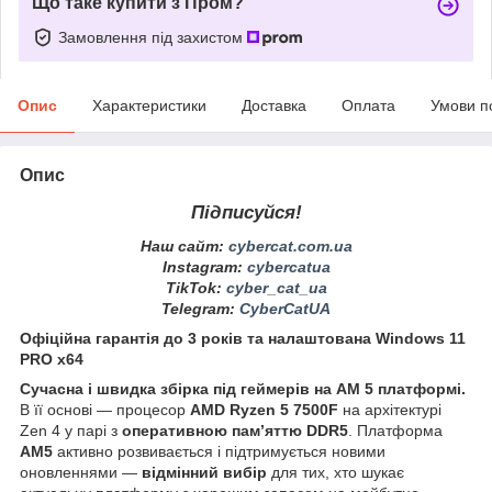
Що таке купити з Пром?
Замовлення під захистом
Опис
Характеристики
Доставка
Оплата
Умови п
Опис
Підписуйся!
Наш сайт:
cybercat.com.ua
Instagram
:
cybercatua
TikTok
:
cyber_cat_ua
Telegram
:
CyberCatUA
Офіційна гарантія до 3 років та налаштована Windows 11
PRO x64
Сучасна і швидка збірка під геймерів на АМ 5 платформі.
В її основі — процесор
AMD Ryzen 5 7500F
на архітектурі
Zen 4 у парі з
оперативною пам’яттю DDR5
. Платформа
AM5
активно розвивається і підтримується новими
оновленнями —
відмінний вибір
для тих, хто шукає