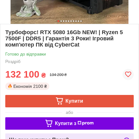
Турбофорс! RTX 5080 16Gb NEW! | Ryzen 5
7500F | DDR5 | Гарантія 3 Роки! Ігровий
комп'ютер ПК від CyberCat
Готово до відправки
Роздріб
132 100
₴
134 200 ₴
Економія
2100 ₴
Купити
або
Купити з