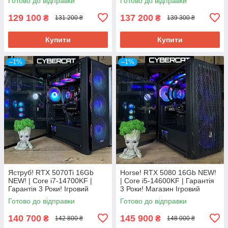
Готово до відправки
Готово до відправки
CyberCat
Магазин CyberCat
129 100
137 200
₴
₴
131 200 ₴
139 300 ₴
Купити
Купити
–1%
–1%
Яструб! RTX 5070Ti 16Gb
Horse! RTX 5080 16Gb NEW!
NEW! | Core i7-14700KF |
| Core i5-14600KF | Гарантія
Гарантія 3 Роки! Ігровий
3 Роки! Магазин Ігровий
комп'ютер ПК від CyberCat
Компютер ПК від CyberCat
Готово до відправки
Готово до відправки
140 700
145 900
₴
₴
142 800 ₴
148 000 ₴