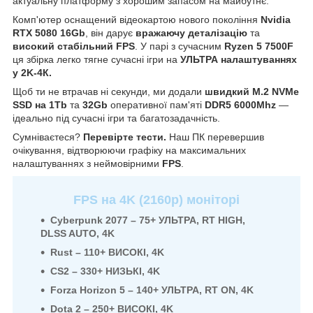
актуальну платформу з хорошим запасом на майбутнє.
Комп'ютер оснащений відеокартою нового покоління
Nvidia
RTX 5080 16Gb
, він дарує
вражаючу деталізацію
та
високий стабільний FPS
. У парі з сучасним
Ryzen 5 7500F
ця збірка легко тягне сучасні ігри на
УЛЬТРА налаштуваннях
у 2K-4К
.
Щоб ти не втрачав ні секунди, ми додали
швидкий M.2 NVMe
SSD на 1Tb
та
32Gb
оперативної пам'яті
DDR5 6000Mhz
—
ідеально під сучасні ігри та багатозадачність.
Сумніваєтеся?
Перевірте тести.
Наш ПК перевершив
очікування, відтворюючи графіку на максимальних
налаштуваннях з неймовірними
FPS
.
FPS на 4K (2160р) моніторі
Cyberpunk 2077 – 75+ УЛЬТРА, RT HIGH,
DLSS AUTO, 4K
Rust – 110+ ВИСОКІ, 4K
CS2 – 330+ НИЗЬКІ, 4K
Forza Horizon 5 – 140+ УЛЬТРА, RT ON, 4K
Dota 2 – 250+ ВИСОКІ, 4K