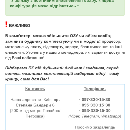
*У зв'язку з постійним оновленням товару, кінцева
конфігурація може відрізнятись.*
ВАЖЛИВО
В комп'ютері можна збільшити ОЗУ чи об'єм носіїв;
замінити будь-яку комплектуючу чи її модель:
процесор,
материнську плату, відеокарту, корпус, блок живлення та інші
елементи. Уточніть у нашого менеджера, які варіанти доступні
під Ваші побажання!
Підберемо ПК під будь-який бюджет і завдання, серед
сотень можливих комплектацій виберемо одну - саму
кращу, саме для Вас!
Контакти:
Телефони:
Наша адреса: м. Київ,
пр.
·
097·ЗЗ0·15·З0
Степана Бандери 6
· 095·ЗЗ0·15·З0
(200 м від метро Почайна/
· 09З·ЗЗ0·15·З0
Петровка)
(Viber, Telegram, Whatsapp)
Просимо заздалегідь