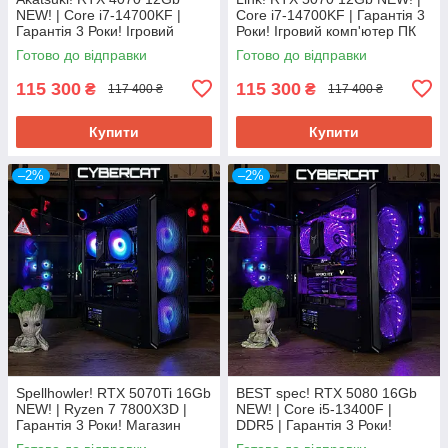
NEW! | Core i7-14700KF |
Core i7-14700KF | Гарантія 3
Гарантія 3 Роки! Ігровий
Роки! Ігровий комп'ютер ПК
комп'ютер ПК від CyberCat
від CyberCat
Готово до відправки
Готово до відправки
115 300
115 300
₴
₴
117 400 ₴
117 400 ₴
Купити
Купити
–2%
–2%
Spellhowler! RTX 5070Ti 16Gb
BEST spec! RTX 5080 16Gb
NEW! | Ryzen 7 7800Х3D |
NEW! | Core i5-13400F |
Гарантія 3 Роки! Магазин
DDR5 | Гарантія 3 Роки!
Ігровий Компютер ПК від
Ігровий Компютер ПК від