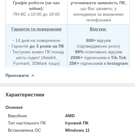
Графік роботи (на час
уточнювати наявність ПК,
війни):
що Вас цікавить, у
ПН-ВС з 10:00 до 18:00
менеджера за вказаними
телефонами
Гарантія та повернення
Відгуки
:
·
14 днів на повернення
600+
відгуків
·
Гарантія
до 3 років на ПК
(підтверджених prom)
·
Тестуємо кожен ПК понад
99%
позитивних відгуків
шість годин! (Aida64,
250К+
підписників в
Tik-Tok
Furmark, 3DMark тощо)
25К+
підписників в
Instagram
Приховати
Характеристики
Основні
Виробник
AMD
Тип настільного ПК
Ігровий ПК
Встановлена ОС
Windows 11