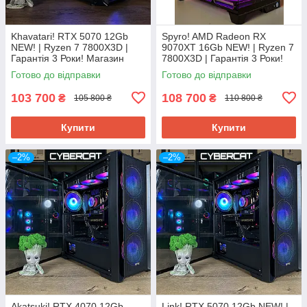
Khavatari! RTX 5070 12Gb
Spyro! AMD Radeon RX
NEW! | Ryzen 7 7800Х3D |
9070XT 16Gb NEW! | Ryzen 7
Гарантія 3 Роки! Магазин
7800Х3D | Гарантія 3 Роки!
Ігровий Компютер ПК від
Магазин Ігровий Компютер
Готово до відправки
Готово до відправки
CyberCat
ПК від CyberCat
103 700
108 700
₴
₴
105 800 ₴
110 800 ₴
Купити
Купити
–2%
–2%
Akatsuki! RTX 4070 12Gb
Link! RTX 5070 12Gb NEW! |