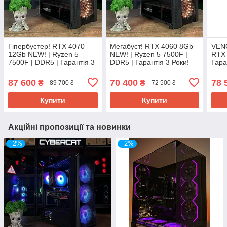
Гіпербустер! RTX 4070
Мегабуст! RTX 4060 8Gb
VENO
12Gb NEW! | Ryzen 5
NEW! | Ryzen 5 7500F |
RTX 
7500F | DDR5 | Гарантія 3
DDR5 | Гарантія 3 Роки!
Гара
Роки! Ігровий комп'ютер
Ігровий комп'ютер ПК від
комп
ПК від CyberCat
CyberCat
87 600
70 400
78 
₴
₴
89 700 ₴
72 500 ₴
Купити
Купити
Акційні пропозиції та новинки
–2%
–2%