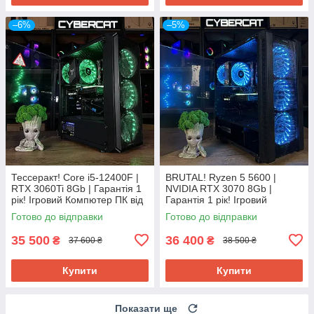
–6%
–5%
Тессеракт! Core i5-12400F |
BRUTAL! Ryzen 5 5600 |
RTX 3060Ti 8Gb | Гарантія 1
NVIDIA RTX 3070 8Gb |
рік! Ігровий Компютер ПК від
Гарантія 1 рік! Ігровий
Магазин CyberCat
Компютер ПК від Магазин
Готово до відправки
Готово до відправки
CyberCat
35 500
36 400
₴
₴
37 600 ₴
38 500 ₴
Купити
Купити
Показати ще