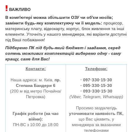
ВАЖЛИВО
В комп'ютері можна збільшити ОЗУ чи об'єм носіїв;
замінити будь-яку комплектуючу чи її модель:
процесор,
материнську плату, відеокарту, корпус, блок живлення та інші
елементи. Уточніть у нашого менеджера, які варіанти доступні
під Ваші побажання!
Підберемо ПК під будь-який бюджет і завдання, серед
сотень можливих комплектацій виберемо одну - саму
кращу, саме для Вас!
Контакти:
Телефони:
Наша адреса: м. Київ,
пр.
·
097·ЗЗ0·15·З0
Степана Бандери 6
· 095·ЗЗ0·15·З0
(200 м від метро Почайна/
· 09З·ЗЗ0·15·З0
Петровка)
(Viber, Telegram, Whatsapp)
Просимо заздалегідь
Графік роботи (на час
уточнювати наявність ПК,
війни):
що Вас цікавить, у
ПН-ВС з 10:00 до 18:00
менеджера за вказаними
телефонами