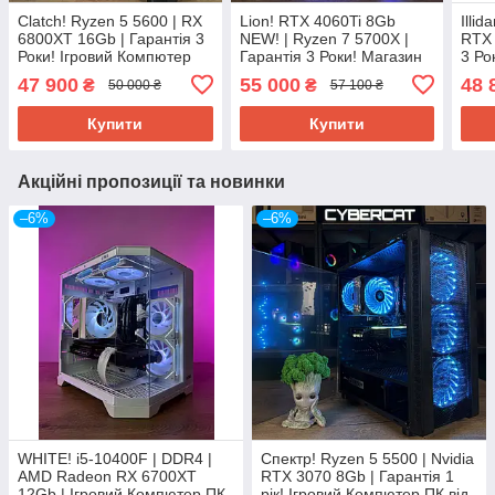
Clatch! Ryzen 5 5600 | RX
Lion! RTX 4060Ti 8Gb
Illi
6800XT 16Gb | Гарантія 3
NEW! | Ryzen 7 5700Х |
RTX 
Роки! Ігровий Компютер
Гарантія 3 Роки! Магазин
3 Ро
ПК від Магазин CyberCat
Ігровий Компютер ПК від
Комп
47 900
55 000
48 
₴
₴
50 000 ₴
57 100 ₴
CyberCat
Cybe
Купити
Купити
Акційні пропозиції та новинки
–6%
–6%
WHITE! i5-10400F | DDR4 |
Спектр! Ryzen 5 5500 | Nvidia
AMD Radeon RX 6700XT
RTX 3070 8Gb | Гарантія 1
12Gb | Ігровий Компютер ПК
рік! Ігровий Компютер ПК від