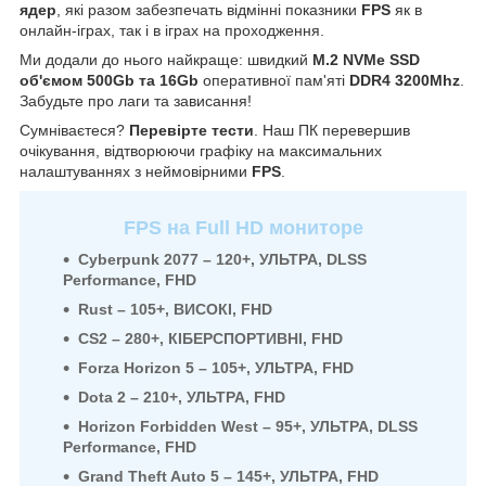
ядер
, які разом забезпечать відмінні показники
FPS
як в
онлайн-іграх, так і в іграх на проходження.
Ми додали до нього найкраще: швидкий
M.2 NVMe SSD
об'ємом 500Gb та 16Gb
оперативної пам'яті
DDR4 3200Mhz
.
Забудьте про лаги та зависання!
Сумніваєтеся?
Перевірте тести
. Наш ПК перевершив
очікування, відтворюючи графіку на максимальних
налаштуваннях з неймовірними
FPS
.
FPS на Full HD мониторе
Cyberpunk 2077 – 120+, УЛЬТРА, DLSS
Performance, FHD
Rust – 105+, ВИСОКІ, FHD
CS2 – 280+, КІБЕРСПОРТИВНІ, FHD
Forza Horizon 5 – 105+,
УЛЬТРА
, FHD
Dota 2 – 210+, УЛЬТРА, FHD
Horizon Forbidden West – 95+, УЛЬТРА, DLSS
Performance, FHD
Grand Theft Auto 5 – 145+, УЛЬТРА, FHD