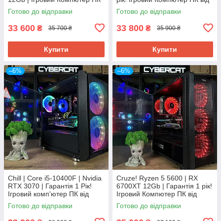
від CyberCat
Магазин CyberCat
Готово до відправки
Готово до відправки
33 600
33 800
₴
₴
35 700 ₴
35 900 ₴
Купити
Купити
–6%
–6%
Chill | Core i5-10400F | Nvidia
Cruze! Ryzen 5 5600 | RX
RTX 3070 | Гарантія 1 Рік!
6700XT 12Gb | Гарантія 1 рік!
Ігровий комп'ютер ПК від
Ігровий Компютер ПК від
магазин CyberCat
Магазин CyberCat
Готово до відправки
Готово до відправки