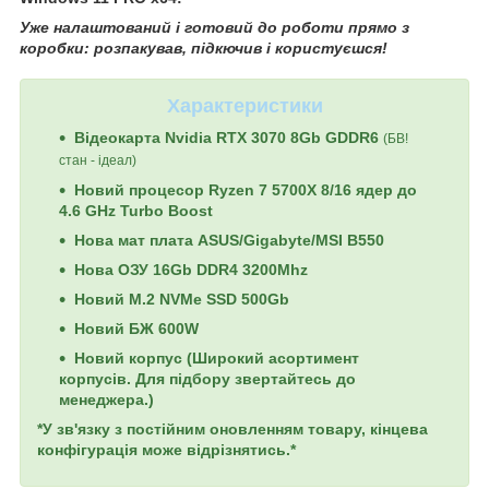
Уже налаштований і готовий до роботи прямо з
коробки: розпакував, підкючив і користуєшся!
Характеристики
Відеокарта Nvidia RTX 3070 8Gb GDDR6
(БВ!
стан - ідеал)
Новий процесор Ryzen 7 5700X 8/16 ядер до
4.6 GHz Turbo Boost
Нова мат плата ASUS/Gigabyte/MSI B550
Нова ОЗУ 16Gb DDR4 3200Mhz
Новий M.2 NVMe SSD 500Gb
Новий БЖ 6
00W
Новий корпус
(
Широкий асортимент
корпусів. Для підбору звертайтесь до
менеджера.
)
*У зв'язку з постійним оновленням товару, кінцева
конфігурація може відрізнятись.*