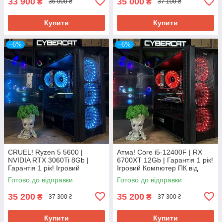
33 900
35 000
₴
₴
36 000 ₴
37 100 ₴
Купити
Купити
–6%
–6%
CRUEL! Ryzen 5 5600 |
Атма! Core i5-12400F | RX
NVIDIA RTX 3060Ti 8Gb |
6700XT 12Gb | Гарантія 1 рік!
Гарантія 1 рік! Ігровий
Ігровий Компютер ПК від
Компютер ПК від Магазин
Магазин CyberCat
Готово до відправки
Готово до відправки
CyberCat
35 200
35 200
₴
₴
37 300 ₴
37 300 ₴
Купити
Купити