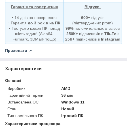
Гарантія та повернення
Відгуки
:
·
14 днів на повернення
600+
відгуків
·
Гарантія
до 3 років на ПК
(підтверджених prom)
·
Тестуємо кожен ПК понад
99%
положительных отзывов
шість годин! (Aida64,
250К+
підписників в
Tik-Tok
Furmark, 3DMark тощо)
25К+
підписників в
Instagram
Приховати
Характеристики
Основні
Виробник
AMD
Гарантійний термін
36 міс
Встановлена ОС
Windows 11
Стан
Новий
Тип настільного ПК
Ігровий ПК
Характеристики процесора