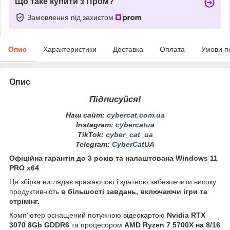
Що таке купити з Пром?
Замовлення під захистом
Опис
Характеристики
Доставка
Оплата
Умови п
Опис
Підписуйся!
Наш сайт:
cybercat.com.ua
Instagram
:
cybercatua
TikTok
:
cyber_cat_ua
Telegram
:
CyberCatUA
Офіційна гарантія до 3 років та налаштована Windows 11
PRO x64
Ця збірка виглядає вражаючою і здатною забезпечити високу
продуктивність
в більшості завдань, включаючи ігри та
стрімінг.
Комп'ютер оснащений потужною відеокартою
Nvidia RTX
3070 8Gb GDDR6
та процесором
AMD Ryzen 7 5700X на 8/16